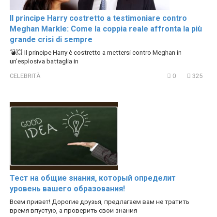
Il principe Harry costretto a testimoniare contro
Meghan Markle: Come la coppia reale affronta la più
grande crisi di sempre
💣💥 Il principe Harry è costretto a mettersi contro Meghan in
un’esplosiva battaglia in
CELEBRITÀ
0
325
Тест на общие знания, который определит
уровень вашего образования!
Всем привет! Дорогие друзья, предлагаем вам не тратить
время впустую, а проверить свои знания