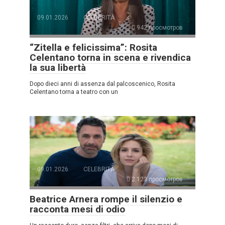
09.01.2026
CELEBRITÀ
942 просмотров
“Zitella e felicissima”: Rosita
Celentano torna in scena e rivendica
la sua libertà
Dopo dieci anni di assenza dal palcoscenico, Rosita
Celentano torna a teatro con un
09.01.2026
CELEBRITÀ
2.123 просмотров
Beatrice Arnera rompe il silenzio e
racconta mesi di odio