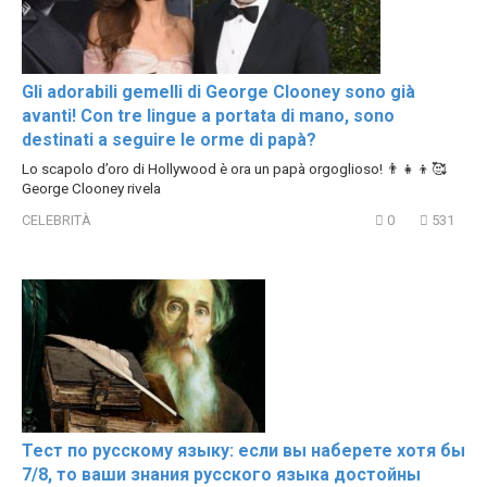
Gli adorabili gemelli di George Clooney sono già
avanti! Con tre lingue a portata di mano, sono
destinati a seguire le orme di papà?
Lo scapolo d’oro di Hollywood è ora un papà orgoglioso! 👨‍👧‍👦🥰
George Clooney rivela
CELEBRITÀ
0
531
Тест по русскому языку: если вы наберете хотя бы
7/8, то ваши знания русского языка достойны