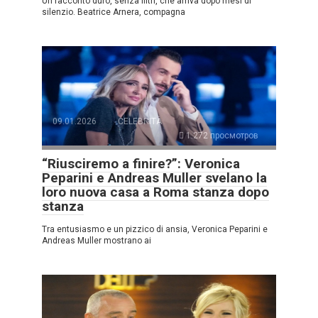
Un racconto duro, senza filtri, che arriva dopo mesi di
silenzio. Beatrice Arnera, compagna
09.01.2026
CELEBRITÀ
1.272 просмотров
“Riusciremo a finire?”: Veronica
Peparini e Andreas Muller svelano la
loro nuova casa a Roma stanza dopo
stanza
Tra entusiasmo e un pizzico di ansia, Veronica Peparini e
Andreas Muller mostrano ai