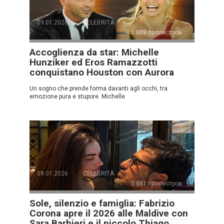
09.01.2026
CELEBRITÀ
1.009 просмотров
Accoglienza da star: Michelle
Hunziker ed Eros Ramazzotti
conquistano Houston con Aurora
Un sogno che prende forma davanti agli occhi, tra
emozione pura e stupore. Michelle
09.01.2026
CELEBRITÀ
881 просмотров
Sole, silenzio e famiglia: Fabrizio
Corona apre il 2026 alle Maldive con
Sara Barbieri e il piccolo Thiago