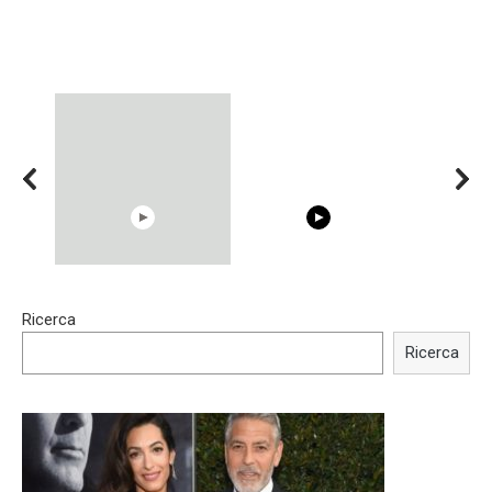
15:40
00:54
Ricerca
Trying BOLLYWOOD
Shocking illusion - Pretty
Celebrities REAL MAKEUP
celebrities turn ugly!
Ricerca
Hacks