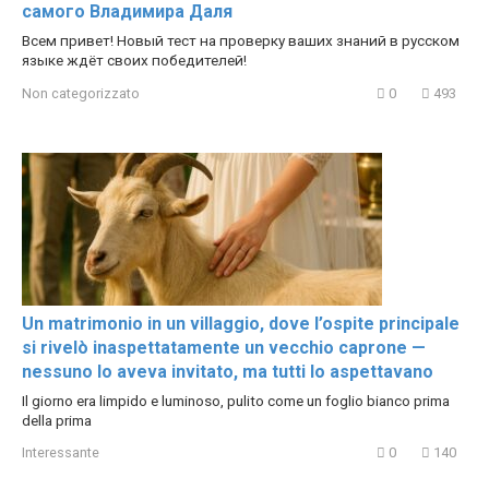
самого Владимира Даля
Всем привет! Новый тест на проверку ваших знаний в русском
языке ждёт своих победителей!
Non categorizzato
0
493
Un matrimonio in un villaggio, dove l’ospite principale
si rivelò inaspettatamente un vecchio caprone —
nessuno lo aveva invitato, ma tutti lo aspettavano
Il giorno era limpido e luminoso, pulito come un foglio bianco prima
della prima
Interessante
0
140