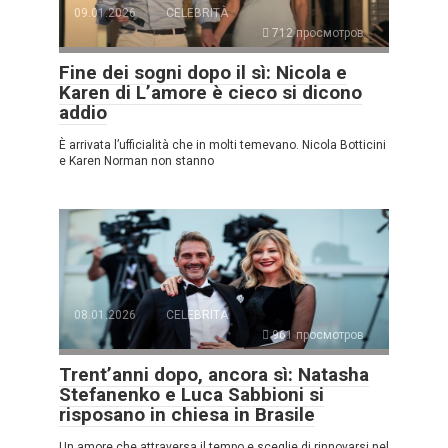
09.01.2026
CELEBRITÀ
712 просмотров
Fine dei sogni dopo il sì: Nicola e
Karen di L’amore è cieco si dicono
addio
È arrivata l’ufficialità che in molti temevano. Nicola Botticini
e Karen Norman non stanno
08.01.2026
CELEBRITÀ
961 просмотров
Trent’anni dopo, ancora sì: Natasha
Stefanenko e Luca Sabbioni si
risposano in chiesa in Brasile
Un amore che attraversa il tempo e sceglie di rinnovarsi nel