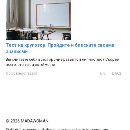
Тест на кругозор. Пройдите и блесните своими
знаниями
Вы считаете себя всесторонне развитой личностью? Скорее
всего, это так и есть! Но не
Non categorizzato
0
802
© 2026 MADAWOMAN
© All rights reserved. Reference to our website is mandatory