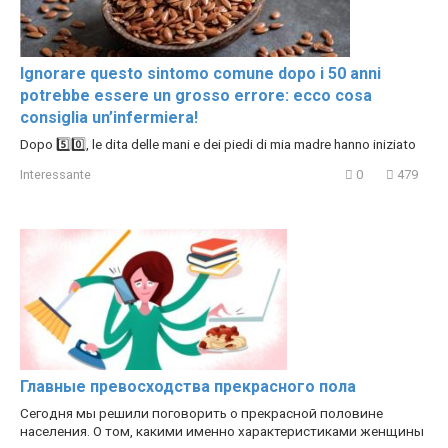
Ignorare questo sintomo comune dopo i 50 anni
potrebbe essere un grosso errore: ecco cosa
consiglia un’infermiera!
Dopo 5️⃣0️⃣, le dita delle mani e dei piedi di mia madre hanno iniziato
Interessante
0
479
Главные превосходства прекрасного пола
Сегодня мы решили поговорить о прекрасной половине
населения. О том, какими именно характеристиками женщины