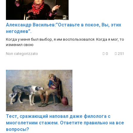
Александр Васильев:”Оставьте в покое, Вы, этих
негодяев”.
Когда у меня был выбор, я им воспользовался. Когда я мог, то
изменил свою
Non categorizzato
0
251
Тест, сражающий наповал даже филолога с
многолетним стажем. Ответите правильно на все
вопросы?