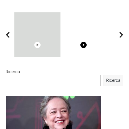
15:40
00:54
Ricerca
Trying BOLLYWOOD
Shocking illusion - Pretty
Celebrities REAL MAKEUP
celebrities turn ugly!
Ricerca
Hacks