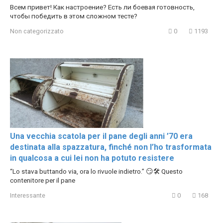
Всем привет! Как настроение? Есть ли боевая готовность,
чтобы победить в этом сложном тесте?
Non categorizzato
0
1193
Una vecchia scatola per il pane degli anni ’70 era
destinata alla spazzatura, finché non l’ho trasformata
in qualcosa a cui lei non ha potuto resistere
“Lo stava buttando via, ora lo rivuole indietro.” 😏🛠️ Questo
contenitore per il pane
Interessante
0
168