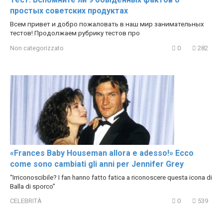
простых советских продуктах
Всем привет и добро пожаловать в наш мир занимательных
тестов! Продолжаем рубрику тестов про
Non categorizzato
0
282
«Frances Baby Houseman allora e adesso!» Ecco
come sono cambiati gli anni per Jennifer Grey
“Irriconoscibile? I fan hanno fatto fatica a riconoscere questa icona di
Balla di sporco”
CELEBRITÀ
0
539