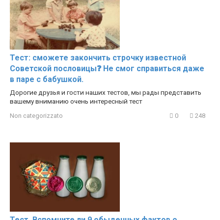
Тест: сможете закончить строчку известной
Советской пословицы❓ Не смог справиться даже
в паре с бабушкой.
Дорогие друзья и гости наших тестов, мы рады представить
вашему вниманию очень интересный тест
Non categorizzato
0
248
Тест. Вспомните ли 9 обыденных фактов о