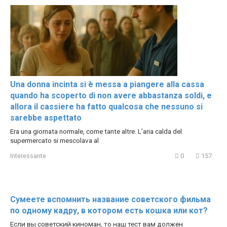
Una donna incinta si è messa a piangere alla cassa
quando ha scoperto di non avere abbastanza soldi, e
allora il cassiere ha fatto qualcosa che nessuno si
sarebbe aspettato
Era una giornata normale, come tante altre. L’aria calda del
supermercato si mescolava al
Interessante
0
157
Сумеете вспомнить название советского фильма
по одному кадру, в котором есть кошка или кот?
Если вы советский киноман, то наш тест вам должен