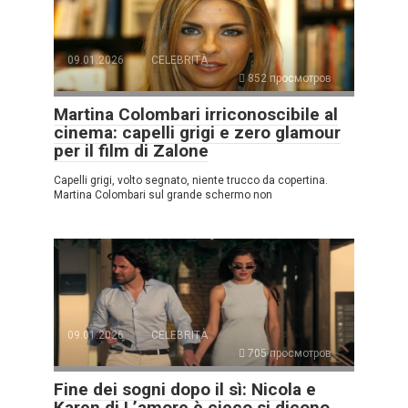
09.01.2026
CELEBRITÀ
852 просмотров
Martina Colombari irriconoscibile al
cinema: capelli grigi e zero glamour
per il film di Zalone
Capelli grigi, volto segnato, niente trucco da copertina.
Martina Colombari sul grande schermo non
09.01.2026
CELEBRITÀ
705 просмотров
Fine dei sogni dopo il sì: Nicola e
Karen di L’amore è cieco si dicono