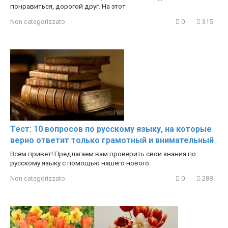
понравиться, дорогой друг. На этот
Non categorizzato
0
315
Тест: 10 вопросов по русскому языку, на которые
верно ответит только грамотный и внимательный
Всем привет! Предлагаем вам проверить свои знания по
русскому языку с помощью нашего нового
Non categorizzato
0
288