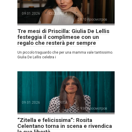
09.01.2026
CELEBRITÀ
870 просмотров
Tre mesi di Priscilla: Giulia De Lellis
festeggia il complimese con un
regalo che resterà per sempre
Un piccolo traguardo che per una mamma vale tantissimo.
Giulia De Lellis celebra i
09.01.2026
CELEBRITÀ
936 просмотров
“Zitella e felicissima”: Rosita
Celentano torna in scena e rivendica
la sua libertà