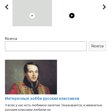
15:40
00:54
Ricerca
Trying BOLLYWOOD
Shocking illusion - Pretty
Celebrities REAL MAKEUP
celebrities turn ugly!
Ricerca
Hacks
Интересные хобби русских классиков
У всех у нас есть любимое занятие. Оказывается, и именитые
русские классики любили не