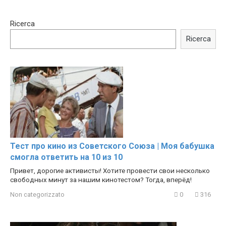
15:40
00:54
Ricerca
Trying BOLLYWOOD
Shocking illusion - Pretty
Celebrities REAL MAKEUP
celebrities turn ugly!
Ricerca
Hacks
Тест про кино из Советского Союза | Моя бабушка
смогла ответить на 10 из 10
Привет, дорогие активисты! Хотите провести свои несколько
свободных минут за нашим кинотестом? Тогда, вперёд!
Non categorizzato
0
316