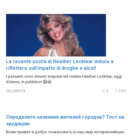
La recente uscita di Heather Locklear induce a
riflettere sull’impatto di droghe e alcol!
I passanti sono rimasti sorpresi nel vedere Heather Locklear, oggi
60enne, in pubblico! 😱😬
CELEBRITÀ
0
2537
Определите названия жителей городов? Тест на
эрудицию
Всем привет и добро пожаловать в наш мир интереснейших