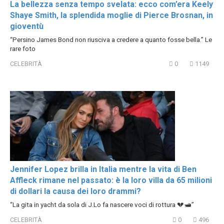
La bellezza senza tempo svelata: ecco com’era Keely
Shaye Smith, la splendida moglie di Pierce Brosnan, in
gioventù
“Persino James Bond non riusciva a credere a quanto fosse bella.” Le
rare foto
CELEBRITÀ
0
1149
Jennifer Lopez brilla in Italia mentre la vita di Ben
Affleck rimane nel passato: è la loro villa da 65 milioni
di dollari la causa dei loro drammi?
“La gita in yacht da sola di J.Lo fa nascere voci di rottura 💔🛥️”
CELEBRITÀ
0
496