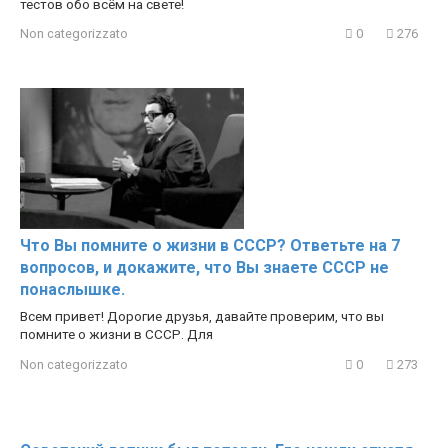
тестов обо всём на свете!
Non categorizzato
0
276
Что Вы помните о жизни в СССР? Ответьте на 7
вопросов, и докажите, что Вы знаете СССР не
понаслышке.
Всем привет! Дорогие друзья, давайте проверим, что вы
помните о жизни в СССР. Для
Non categorizzato
0
273