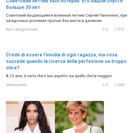
Советский летчик был потерян. Его нашли спустя
больше 30 лет
Советский выдающийся военный летчик Сергей Пантелюк, при
загадочных условиях пропал без вести в далеком
Non categorizzato
0
312
Crede di essere l’invidia di ogni ragazza, ma cosa
succede quando la ricerca della perfezione va troppo
oltre?
A 25 anni, è certa che il suo aspetto sia quello che la maggior
Interessante
0
690