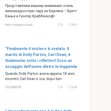
Представляем вашему вниманию очень
жизнерадостную пару из Берлина – Бритт
Канья и Гюнтер Краббенхофт.
Non categorizzato
0
391
“Finalmente il mistero è svelato: Il
marito di Dolly Parton, Carl Dean, è
finalmente sotto i riflettori! Ecco un
assaggio dell’uomo dietro la leggenda
Quando Dolly Parton aveva appena 18 anni,
incontrò Carl Dean e ora, dopo ben
CELEBRITÀ
0
359