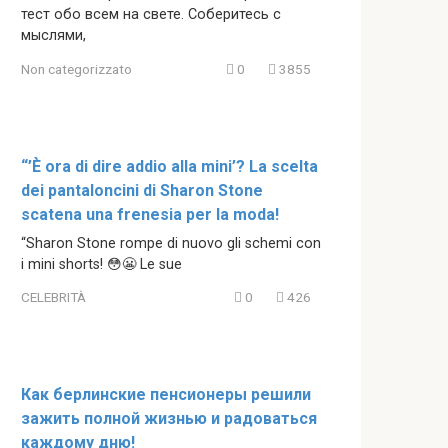
тест обо всем на свете. Соберитесь с
мыслями,
Non categorizzato
0
3855
“’È ora di dire addio alla mini’? La scelta
dei pantaloncini di Sharon Stone
scatena una frenesia per la moda!
“Sharon Stone rompe di nuovo gli schemi con
i mini shorts! 😳😬 Le sue
CELEBRITÀ
0
426
Как берлинские пенсионеры решили
зажить полной жизнью и радоваться
каждому дню!