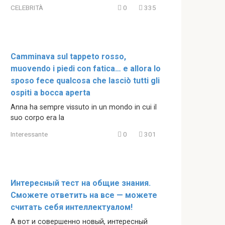
CELEBRITÀ
0
335
Camminava sul tappeto rosso,
muovendo i piedi con fatica… e allora lo
sposo fece qualcosa che lasciò tutti gli
ospiti a bocca aperta
Anna ha sempre vissuto in un mondo in cui il
suo corpo era la
Interessante
0
301
Интересный тест на общие знания.
Сможете ответить на все — можете
считать себя интеллектуалом!
А вот и совершенно новый, интересный