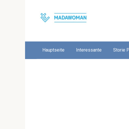
Skip
to
content
Hauptseite
Interessante
Storie 