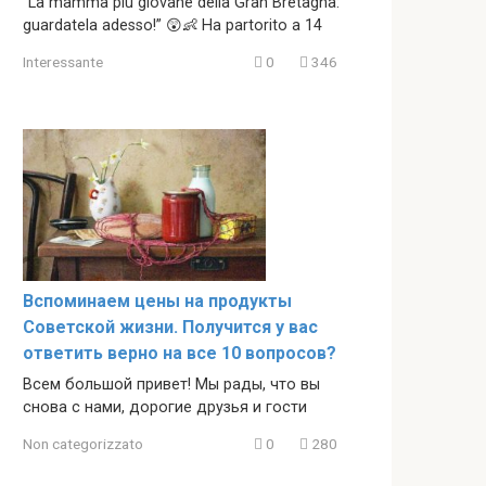
“La mamma più giovane della Gran Bretagna:
guardatela adesso!” 😲👶 Ha partorito a 14
Interessante
0
346
Вспоминаем цены на продукты
Советской жизни. Получится у вас
ответить верно на все 10 вопросов?
Всем большой привет! Мы рады, что вы
снова с нами, дорогие друзья и гости
Non categorizzato
0
280