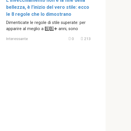
L’invecchiamento non è la fine della
bellezza, è l’inizio del vero stile: ecco
le 8 regole che lo dimostrano
Dimenticate le regole di stile superate: per
apparire al meglio a 5️⃣5️⃣➕ anni, sono
Interessante
0
213