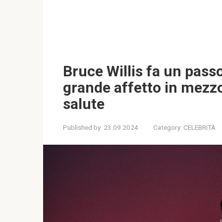
Bruce Willis fa un pass
grande affetto in mezzo
salute
Published by:
23.09.2024
Category:
CELEBRITÀ