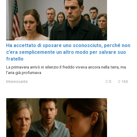
Ha accettato di sposare uno sconosciuto, perché non
c’era semplicemente un altro modo per salvare suo
fratello
La primavera arrivò in silenzio.Il freddo viveva ancora nella terra, ma
l’aria già profumava
Interessante
0
165