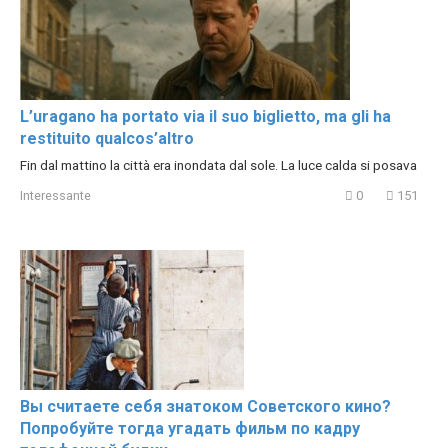
L’uragano ha portato via il suo biglietto, ma gli ha
restituito qualcos’altro
Fin dal mattino la città era inondata dal sole. La luce calda si posava
Interessante
0
151
Вы считаете себя знатоком Советского кино?
Попробуйте тогда угадать фильм по кадру