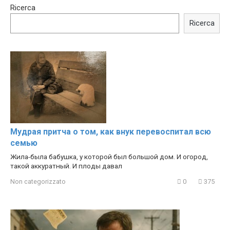
15:40
00:54
Ricerca
Trying BOLLYWOOD
Shocking illusion - Pretty
Celebrities REAL MAKEUP
celebrities turn ugly!
Ricerca
Hacks
Мудрая притча о том, как внук перевоспитал всю
семью
Жила-была бабушка, у которой был большой дом. И огород,
такой аккуратный. И плоды давал
Non categorizzato
0
375