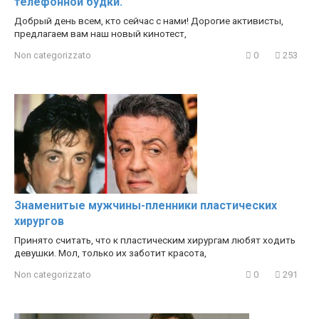
телефонной будки.
Добрый день всем, кто сейчас с нами! Дорогие активисты,
предлагаем вам наш новый кинотест,
Non categorizzato
0
253
Знаменитые мужчины-пленники пластических
хирургов
Принято считать, что к пластическим хирургам любят ходить
девушки. Мол, только их заботит красота,
Non categorizzato
0
291