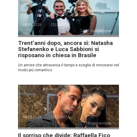
08.01.2026
CELEBRITÀ
961 просмотров
Trent’anni dopo, ancora sì: Natasha
Stefanenko e Luca Sabbioni si
risposano in chiesa in Brasile
Un amore che attraversa il tempo e sceglie di rinnovarsi nel
modo più romantico
08.01.2026
CELEBRITÀ
774 просмотров
Il sorriso che divide: Raffaella Fico