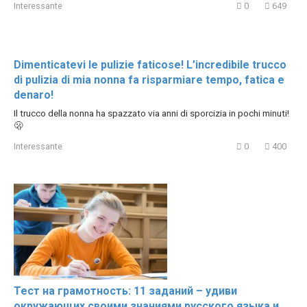
Interessante
0
649
Dimenticatevi le pulizie faticose! L’incredibile trucco
di pulizia di mia nonna fa risparmiare tempo, fatica e
denaro!
Il trucco della nonna ha spazzato via anni di sporcizia in pochi minuti!
🫢
Interessante
0
400
Тест на грамотность: 11 заданий – удиви
окружающих своими знаниями русского языка и