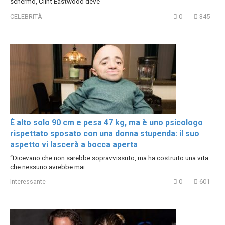
schermo, Clint Eastwood deve
CELEBRITÀ
0
345
È alto solo 90 cm e pesa 47 kg, ma è uno psicologo
rispettato sposato con una donna stupenda: il suo
aspetto vi lascerà a bocca aperta
“Dicevano che non sarebbe sopravvissuto, ma ha costruito una vita
che nessuno avrebbe mai
Interessante
0
601