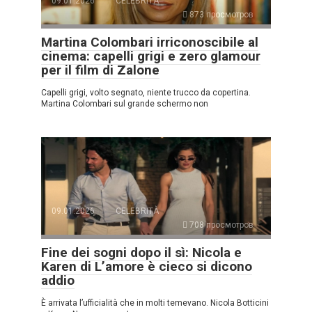
09.01.2026
CELEBRITÀ
873 просмотров
Martina Colombari irriconoscibile al
cinema: capelli grigi e zero glamour
per il film di Zalone
Capelli grigi, volto segnato, niente trucco da copertina.
Martina Colombari sul grande schermo non
09.01.2026
CELEBRITÀ
708 просмотров
Fine dei sogni dopo il sì: Nicola e
Karen di L’amore è cieco si dicono
addio
È arrivata l’ufficialità che in molti temevano. Nicola Botticini