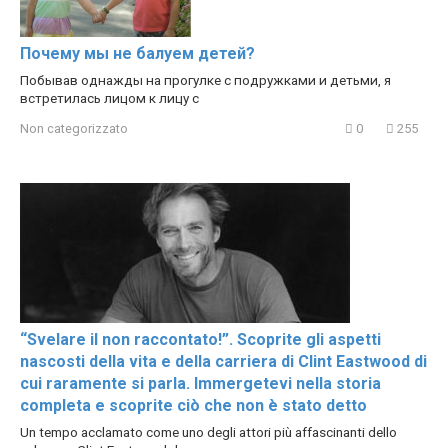
Почему мы не балуем детей?
Побывав однажды на прогулке с подружками и детьми, я
встретилась лицом к лицу с
Non categorizzato
0
255
“Svelare il non raccontato!”. Scoprite gli aspetti
nascosti della vita e della carriera di Clint Eastwood di
cui raramente si parla. Immergetevi nella storia
completa e scoprite ciò che non è stato detto
Un tempo acclamato come uno degli attori più affascinanti dello