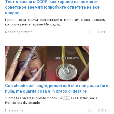
Тест о жизни в СССР: как хорошо вы помните
советское время❓Попробуйте ответить на все
вопросы
Привет всем нашим постоянным активистам, а также людям,
которые у нас впервые! Мы рады,
Non categorizzato
0
285
Con chiodi così lunghi, penseresti che non possa fare
nulla, ma guarda cosa è in grado di gestire
“Come fa a vivere in questo modo?” 💅🇫🇷 Eva Catalan, dalla
Francia, sta diventando
Interessante
0
249