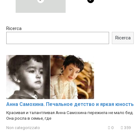
15:40
00:54
Ricerca
Trying BOLLYWOOD
Shocking illusion - Pretty
Celebrities REAL MAKEUP
celebrities turn ugly!
Ricerca
Hacks
Анна Самохина. Печальное детство и яркая юность
Красивая и талантливая Анна Самохина пережила не мало бед.
Она росла в семье, где
Non categorizzato
0
359