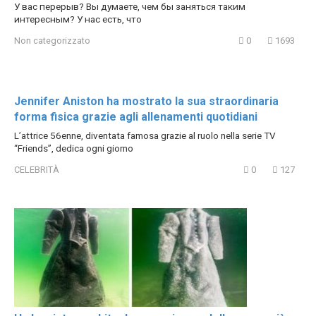
У вас перерыв? Вы думаете, чем бы заняться таким
интересным? У нас есть, что
Non categorizzato
0
1693
Jennifer Aniston ha mostrato la sua straordinaria
forma fisica grazie agli allenamenti quotidiani
L’attrice 56enne, diventata famosa grazie al ruolo nella serie TV
“Friends”, dedica ogni giorno
CELEBRITÀ
0
127