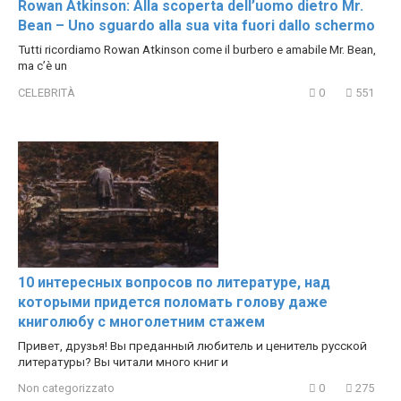
Rowan Atkinson: Alla scoperta dell’uomo dietro Mr.
Bean – Uno sguardo alla sua vita fuori dallo schermo
Tutti ricordiamo Rowan Atkinson come il burbero e amabile Mr. Bean,
ma c’è un
CELEBRITÀ
0
551
10 интересных вопросов по литературе, над
которыми придется поломать голову даже
книголюбу с многолетним стажем
Привет, друзья! Вы преданный любитель и ценитель русской
литературы? Вы читали много книг и
Non categorizzato
0
275