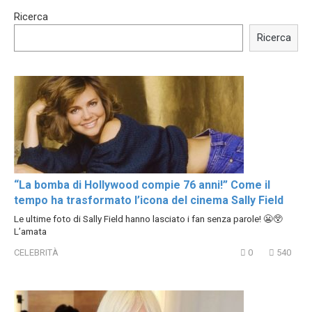
15:40
00:54
Ricerca
Trying BOLLYWOOD
Shocking illusion - Pretty
Celebrities REAL MAKEUP
celebrities turn ugly!
Ricerca
Hacks
“La bomba di Hollywood compie 76 anni!” Come il
tempo ha trasformato l’icona del cinema Sally Field
Le ultime foto di Sally Field hanno lasciato i fan senza parole! 😬😲
L’amata
CELEBRITÀ
0
540