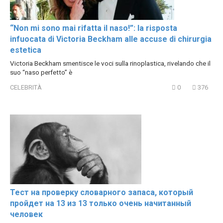
“Non mi sono mai rifatta il naso!”: la risposta
infuocata di Victoria Beckham alle accuse di chirurgia
estetica
Victoria Beckham smentisce le voci sulla rinoplastica, rivelando che il
suo “naso perfetto” è
CELEBRITÀ
0
376
Тест на проверку словарного запаса, который
пройдет на 13 из 13 только очень начитанный
человек