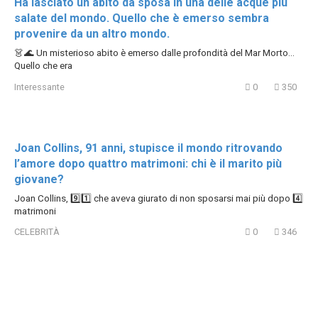
Ha lasciato un abito da sposa in una delle acque più
salate del mondo. Quello che è emerso sembra
provenire da un altro mondo.
👗🌊 Un misterioso abito è emerso dalle profondità del Mar Morto…
Quello che era
Interessante
0
350
Joan Collins, 91 anni, stupisce il mondo ritrovando
l’amore dopo quattro matrimoni: chi è il marito più
giovane?
Joan Collins, 9️⃣1️⃣ che aveva giurato di non sposarsi mai più dopo 4️⃣
matrimoni
CELEBRITÀ
0
346