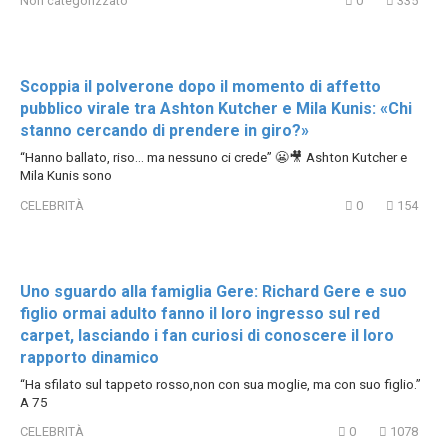
Non categorizzato
0
335
Scoppia il polverone dopo il momento di affetto
pubblico virale tra Ashton Kutcher e Mila Kunis: «Chi
stanno cercando di prendere in giro?»
“Hanno ballato, riso… ma nessuno ci crede” 😬🎥 Ashton Kutcher e
Mila Kunis sono
CELEBRITÀ
0
154
Uno sguardo alla famiglia Gere: Richard Gere e suo
figlio ormai adulto fanno il loro ingresso sul red
carpet, lasciando i fan curiosi di conoscere il loro
rapporto dinamico
“Ha sfilato sul tappeto rosso,non con sua moglie, ma con suo figlio.”
A 75
CELEBRITÀ
0
1078