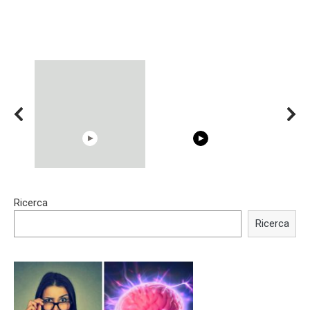
15:40
00:54
Ricerca
Trying BOLLYWOOD
Shocking illusion - Pretty
Celebrities REAL MAKEUP
celebrities turn ugly!
Ricerca
Hacks