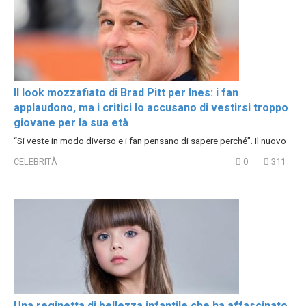
Il look mozzafiato di Brad Pitt per Ines: i fan
applaudono, ma i critici lo accusano di vestirsi troppo
giovane per la sua età
“Si veste in modo diverso e i fan pensano di sapere perché”. Il nuovo
CELEBRITÀ
0
311
Una reginetta di bellezza infantile che ha affascinato