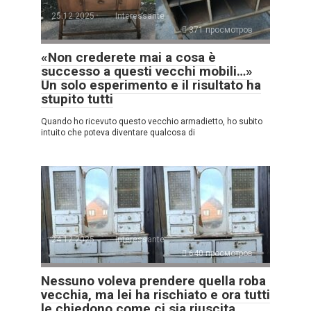
25.12.2025
Interessante
371 просмотров
«Non crederete mai a cosa è
successo a questi vecchi mobili…»
Un solo esperimento e il risultato ha
stupito tutti
Quando ho ricevuto questo vecchio armadietto, ho subito
intuito che poteva diventare qualcosa di
24.12.2025
Interessante
640 просмотров
Nessuno voleva prendere quella roba
vecchia, ma lei ha rischiato e ora tutti
le chiedono come ci sia riuscita