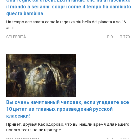
il mondo a sei anni: scopri come il tempo ha cambiato
questa bambina
Un tempo acclamata come la ragazza più bella del pianeta a soli 6
anni,
CELEBRITÀ
0
770
Вы очень начитанный человек, если угадаете все
10 цитат из главных произведений русской
классики!
Привет, друзья! Как здорово, что вы нашли время для нашего
нового теста по литературе.