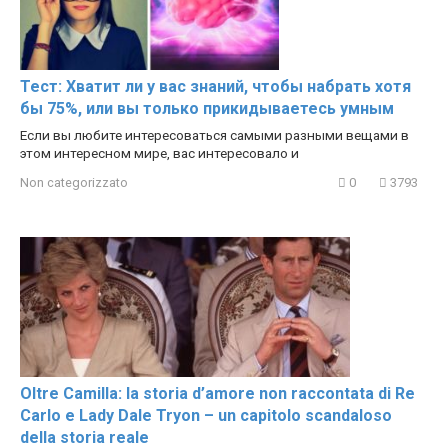
Тест: Хватит ли у вас знаний, чтобы набрать хотя
бы 75%, или вы только прикидываетесь умным
Если вы любите интересоваться самыми разными вещами в
этом интересном мире, вас интересовало и
Non categorizzato
0
3793
Oltre Camilla: la storia d’amore non raccontata di Re
Carlo e Lady Dale Tryon – un capitolo scandaloso
della storia reale