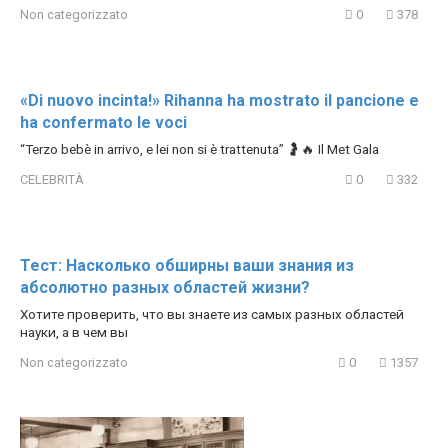
Non categorizzato
0
378
«Di nuovo incinta!» Rihanna ha mostrato il pancione e
ha confermato le voci
“Terzo bebè in arrivo, e lei non si è trattenuta” 🤰🔥 Il Met Gala
CELEBRITÀ
0
332
Тест: Насколько обширны ваши знания из
абсолютно разных областей жизни?
Хотите проверить, что вы знаете из самых разных областей
науки, а в чем вы
Non categorizzato
0
1357