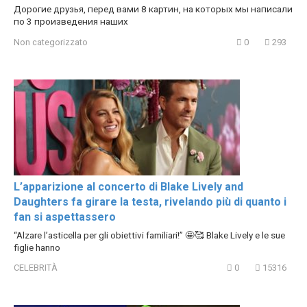
Дорогие друзья, перед вами 8 картин, на которых мы написали
по 3 произведения наших
Non categorizzato
0
293
L’apparizione al concerto di Blake Lively and
Daughters fa girare la testa, rivelando più di quanto i
fan si aspettassero
“Alzare l’asticella per gli obiettivi familiari!” 🤩🥰 Blake Lively e le sue
figlie hanno
CELEBRITÀ
0
15316