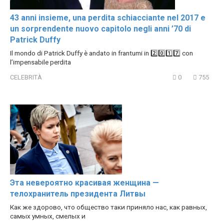
43 anni insieme, una perdita schiacciante nel 2017 e
un sorprendente nuovo capitolo negli anni ’70 di
Patrick Duffy
Il mondo di Patrick Duffy è andato in frantumi in 2️⃣0️⃣1️⃣7️⃣ con
l’impensabile perdita
CELEBRITÀ
0
755
Эта невероятно красивая женщина —
телохранитель президента Литвы
Как же здорово, что общество таки приняло нас, как равных,
самых умных, смелых и