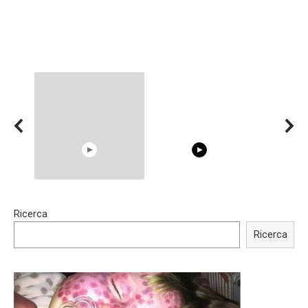
00:54
15:40
Ricerca
Shocking illusion - Pretty
Trying BOLLYWOOD
celebrities turn ugly!
Celebrities REAL MAKEUP
Ricerca
Hacks