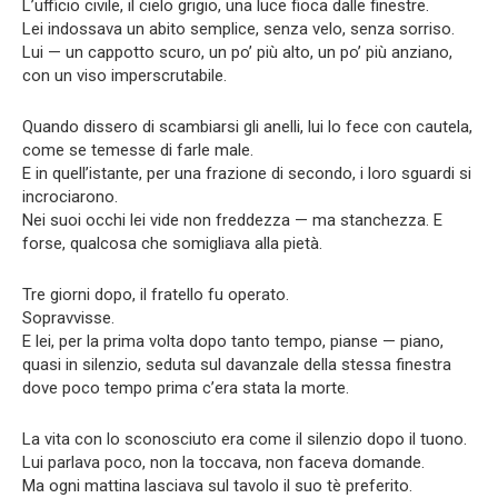
L’ufficio civile, il cielo grigio, una luce fioca dalle finestre.
Lei indossava un abito semplice, senza velo, senza sorriso.
Lui — un cappotto scuro, un po’ più alto, un po’ più anziano,
con un viso imperscrutabile.
Quando dissero di scambiarsi gli anelli, lui lo fece con cautela,
come se temesse di farle male.
E in quell’istante, per una frazione di secondo, i loro sguardi si
incrociarono.
Nei suoi occhi lei vide non freddezza — ma stanchezza. E
forse, qualcosa che somigliava alla pietà.
Tre giorni dopo, il fratello fu operato.
Sopravvisse.
E lei, per la prima volta dopo tanto tempo, pianse — piano,
quasi in silenzio, seduta sul davanzale della stessa finestra
dove poco tempo prima c’era stata la morte.
La vita con lo sconosciuto era come il silenzio dopo il tuono.
Lui parlava poco, non la toccava, non faceva domande.
Ma ogni mattina lasciava sul tavolo il suo tè preferito.