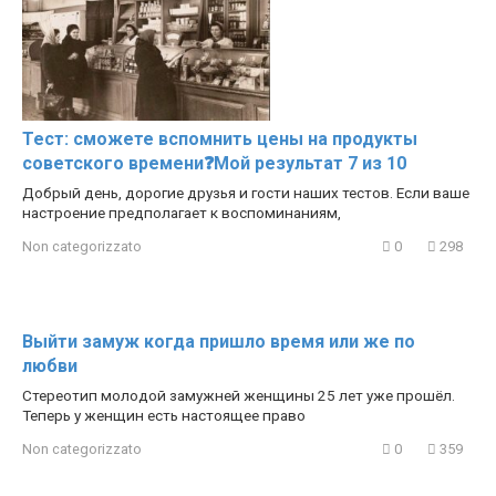
Тест: сможете вспомнить цены на продукты
советского времени❓Мой результат 7 из 10
Добрый день, дорогие друзья и гости наших тестов. Если ваше
настроение предполагает к воспоминаниям,
Non categorizzato
0
298
Выйти замуж когда пришло время или же по
любви
Стереотип молодой замужней женщины 25 лет уже прошёл.
Теперь у женщин есть настоящее право
Non categorizzato
0
359