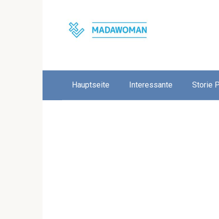
Skip
to
content
Hauptseite
Interessante
Storie 