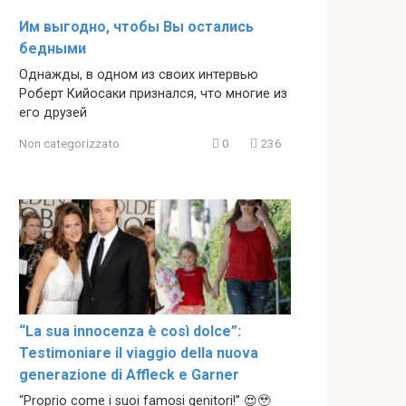
Им выгодно, чтобы Вы остались
бедными
Однажды, в одном из своих интервью
Роберт Кийосаки признался, что многие из
его друзей
Non categorizzato
0
236
“La sua innocenza è così dolce”:
Testimoniare il viaggio della nuova
generazione di Affleck e Garner
“Proprio come i suoi famosi genitori!” 😍🥹