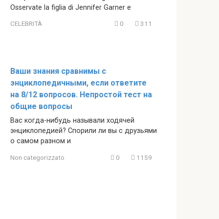
Osservate la figlia di Jennifer Garner e
CELEBRITÀ
0
311
Ваши знания сравнимы с
энциклопедичными, если ответите
на 8/12 вопросов. Непростой тест на
общие вопросы
Вас когда-нибудь называли ходячей
энциклопедией? Спорили ли вы с друзьями
о самом разном и
Non categorizzato
0
1159