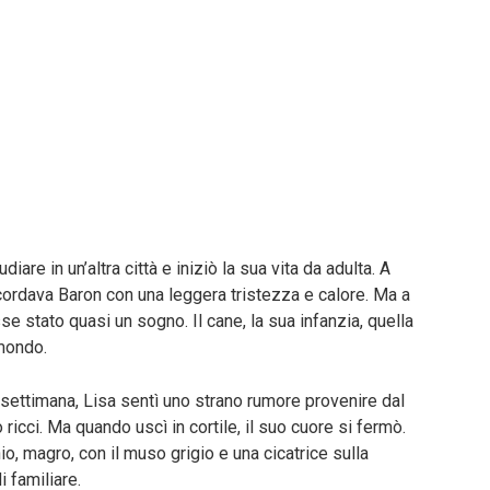
iare in un’altra città e iniziò la sua vita da adulta. A
ricordava Baron con una leggera tristezza e calore. Ma a
e stato quasi un sogno. Il cane, la sua infanzia, quella
mondo.
ne settimana, Lisa sentì uno strano rumore provenire dal
o ricci. Ma quando uscì in cortile, il suo cuore si fermò.
io, magro, con il muso grigio e una cicatrice sulla
 familiare.