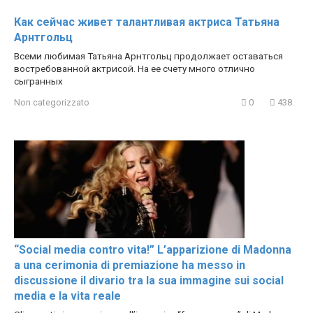
Как сейчас живет талантливая актриса Татьяна
Арнтгольц
Всеми любимая Татьяна Арнтгольц продолжает оставаться
востребованной актрисой. На ее счету много отлично
сыгранных
Non categorizzato
0
438
“Social media contro vita!” L’apparizione di Madonna
a una cerimonia di premiazione ha messo in
discussione il divario tra la sua immagine sui social
media e la vita reale