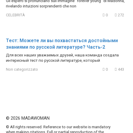
Gli esperti si pronunciano sull’immagine “forever young” di Madonna,
rivelando intuizioni sorprendenti che non
CELEBRITÀ
0
272
Тест: Можете ли вы похвастаться достойными
знаниями по русской литературе? Часть-2
Для всех наших уважаемых друзей, наша команда создала
интересный тест по русской литературе, который
Non categorizzato
0
443
© 2026 MADAWOMAN
© All rights reserved. Reference to our website is mandatory
when making citations. Full or partial reproduction of the