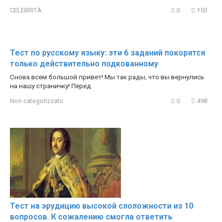
CELEBRITÀ
0
150
Тест по русскому языку: эти 6 заданий покорятся
только действительно подкованному
Снова всем большой привет! Мы так рады, что вы вернулись
на нашу страничку! Перед
Non categorizzato
0
498
Тест на эрудицию высокой слоложности из 10
вопросов. К сожалению смогла ответить