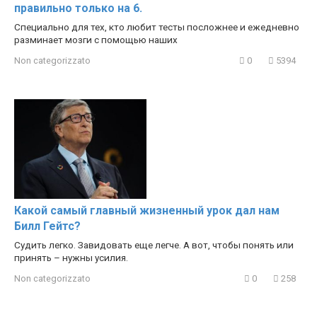
правильно только на 6.
Специально для тех, кто любит тесты посложнее и ежедневно
разминает мозги с помощью наших
Non categorizzato
0
5394
Какой самый главный жизненный урок дал нам
Билл Гейтс?
Судить легко. Завидовать еще легче. А вот, чтобы понять или
принять – нужны усилия.
Non categorizzato
0
258