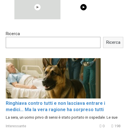
15:40
00:54
Ricerca
Trying BOLLYWOOD
Shocking illusion - Pretty
Celebrities REAL MAKEUP
celebrities turn ugly!
Ricerca
Hacks
Ringhiava contro tutti e non lasciava entrare i
medici… Ma la vera ragione ha sorpreso tutti
La sera, un uomo privo di sensi è stato portato in ospedale. Le sue
Interessante
0
198