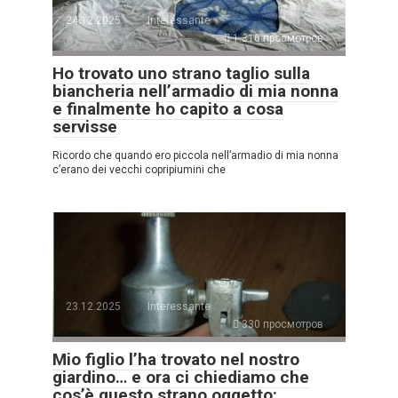
24.12.2025
Interessante
1.316 просмотров
Ho trovato uno strano taglio sulla
biancheria nell’armadio di mia nonna
e finalmente ho capito a cosa
servisse
Ricordo che quando ero piccola nell’armadio di mia nonna
c’erano dei vecchi copripiumini che
23.12.2025
Interessante
330 просмотров
Mio figlio l’ha trovato nel nostro
giardino… e ora ci chiediamo che
cos’è questo strano oggetto: