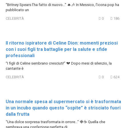
“Britney Spears l’ha fatto di nuovo…” 🔥🎶 In Messico, l’icona pop ha
pubblicato un
CELEBRITÀ
0
186
Il ritorno ispiratore di Celine Dion: momenti preziosi
con i suoi figli tra battaglie per la salute e sfide
professionali
“I figli di Celine sembrano cresciuti!” 💔 Dopo mesi di silenzio, la
cantante è
CELEBRITÀ
0
624
Una normale spesa al supermercato si è trasformata
in un incubo quando questo “ospite” è strisciato fuori
dalla frutta
“Una dolce sorpresa trasformata in orrore…” 🍓☕ Quella che
sembrava una confezione perfetta di