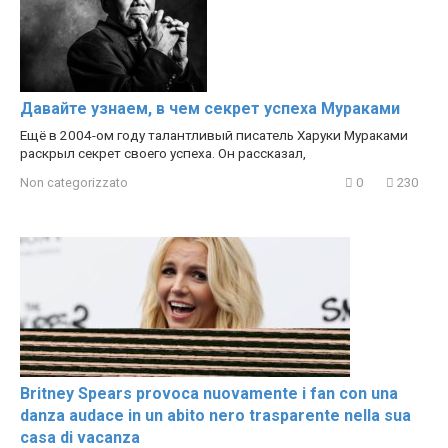
Давайте узнаем, в чем секрет успеха Мураками
Ещё в 2004-ом году талантливый писатель Харуки Мураками
раскрыл секрет своего успеха. Он рассказал,
Non categorizzato
0
230
Britney Spears provoca nuovamente i fan con una
danza audace in un abito nero trasparente nella sua
casa di vacanza