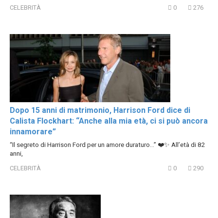
CELEBRITÀ
0
276
Dopo 15 anni di matrimonio, Harrison Ford dice di
Calista Flockhart: “Anche alla mia età, ci si può ancora
innamorare”
“Il segreto di Harrison Ford per un amore duraturo…” ❤️✨ All’età di 82
anni,
CELEBRITÀ
0
290