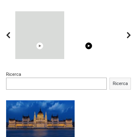
15:40
00:54
Ricerca
Trying BOLLYWOOD
Shocking illusion - Pretty
Celebrities REAL MAKEUP
celebrities turn ugly!
Ricerca
Hacks