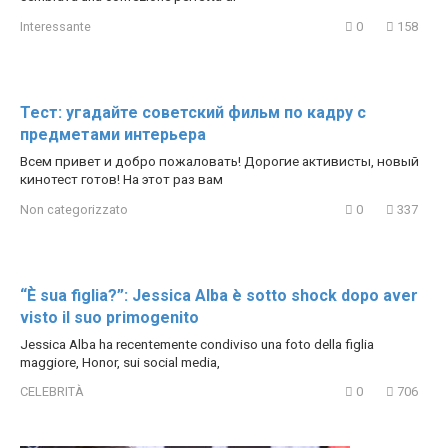
Interessante
0
158
Тест: угадайте советский фильм по кадру с
предметами интерьера
Всем привет и добро пожаловать! Дорогие активисты, новый
кинотест готов! На этот раз вам
Non categorizzato
0
337
“È sua figlia?”: Jessica Alba è sotto shock dopo aver
visto il suo primogenito
Jessica Alba ha recentemente condiviso una foto della figlia
maggiore, Honor, sui social media,
CELEBRITÀ
0
706