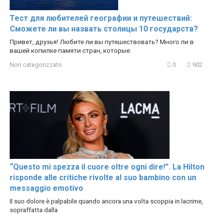
Тест для любителей географии и путешествий:
Сможете ли вы назвать столицы 10 государств?
Привет, друзья! Любите ли вы путешествовать? Много ли в
вашей копилке памяти стран, которые
Non categorizzato
0
902
“Questo mi spezza il cuore oltre ogni dire!”. La Hilton
risponde alle critiche rivolte al suo bambino con un
messaggio emotivo
Il suo dolore è palpabile quando ancora una volta scoppia in lacrime,
sopraffatta dalla