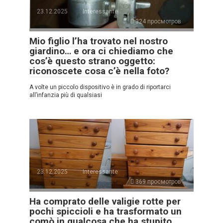
23.12.2025
Interessante
324 просмотров
Mio figlio l’ha trovato nel nostro
giardino… e ora ci chiediamo che
cos’è questo strano oggetto:
riconoscete cosa c’è nella foto?
A volte un piccolo dispositivo è in grado di riportarci
all’infanzia più di qualsiasi
23.12.2025
Interessante
369 просмотров
Ha comprato delle valigie rotte per
pochi spiccioli e ha trasformato un
comò in qualcosa che ha stupito