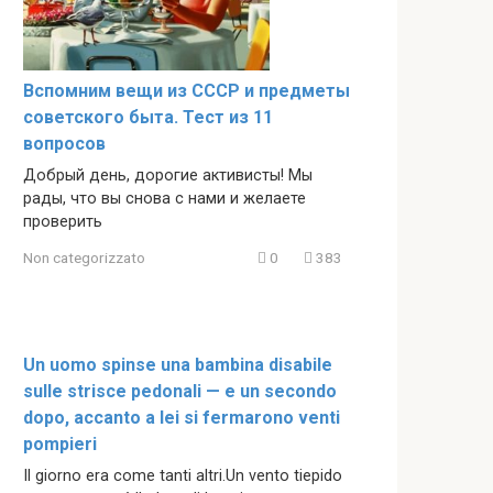
Вспомним вещи из СССР и предметы
советского быта. Тест из 11
вопросов
Добрый день, дорогие активисты! Мы
рады, что вы снова с нами и желаете
проверить
Non categorizzato
0
383
Un uomo spinse una bambina disabile
sulle strisce pedonali — e un secondo
dopo, accanto a lei si fermarono venti
pompieri
Il giorno era come tanti altri.Un vento tiepido