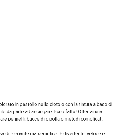
orate in pastello nelle ciotole con la tintura a base di
le da parte ad asciugare. Ecco fatto! Otterrai una
re pennelli, bucce di cipolla o metodi complicati.
a di elegante ma semplice. È divertente, veloce e