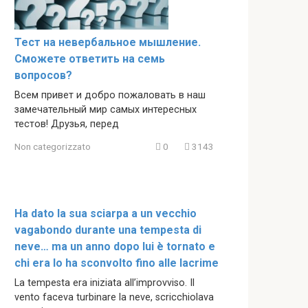
Тест на невербальное мышление.
Сможете ответить на семь
вопросов?
Всем привет и добро пожаловать в наш
замечательный мир самых интересных
тестов! Друзья, перед
Non categorizzato
0
3143
Ha dato la sua sciarpa a un vecchio
vagabondo durante una tempesta di
neve… ma un anno dopo lui è tornato e
chi era lo ha sconvolto fino alle lacrime
La tempesta era iniziata all’improvviso. Il
vento faceva turbinare la neve, scricchiolava