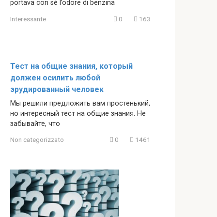
portava con sé l’odore di benzina
Interessante
0
163
Тест на общие знания, который
должен осилить любой
эрудированный человек
Мы решили предложить вам простенький,
но интересный тест на общие знания. Не
забывайте, что
Non categorizzato
0
1461