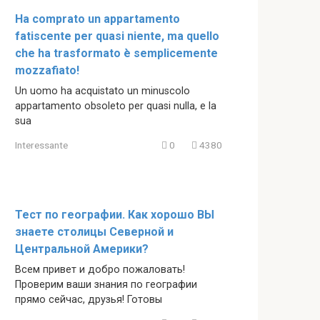
Ha comprato un appartamento
fatiscente per quasi niente, ma quello
che ha trasformato è semplicemente
mozzafiato!
Un uomo ha acquistato un minuscolo
appartamento obsoleto per quasi nulla, e la
sua
Interessante
0
4380
Тест по географии. Как хорошо ВЫ
знаете столицы Северной и
Центральной Америки?
Всем привет и добро пожаловать!
Проверим ваши знания по географии
прямо сейчас, друзья! Готовы