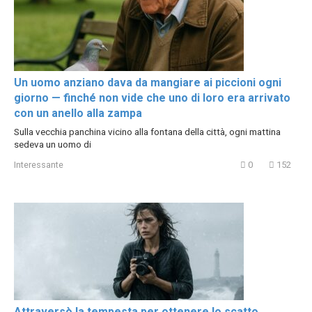
Un uomo anziano dava da mangiare ai piccioni ogni
giorno — finché non vide che uno di loro era arrivato
con un anello alla zampa
Sulla vecchia panchina vicino alla fontana della città, ogni mattina
sedeva un uomo di
Interessante
0
152
Attraversò la tempesta per ottenere lo scatto