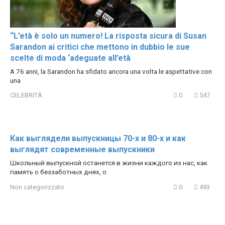
“L’età è solo un numero! La risposta sicura di Susan
Sarandon ai critici che mettono in dubbio le sue
scelte di moda ‘adeguate all’età
A 76 anni, la Sarandon ha sfidato ancora una volta le aspettative con
una
CELEBRITÀ
0
547
Как выглядели выпускницы 70-х и 80-х и как
выглядят современные выпускники
Школьный выпускной останется в жизни каждого из нас, как
память о беззаботных днях, о
Non categorizzato
0
493