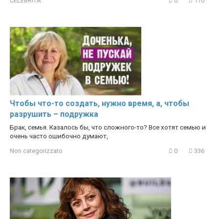
CELEBRITÀ
0
170
Чтобы что-то создать, нужно время, а, чтобы
разрушить – подружка
Брак, семья. Казалось бы, что сложного-то? Все хотят семью и
очень часто ошибочно думают,
Non categorizzato
0
336