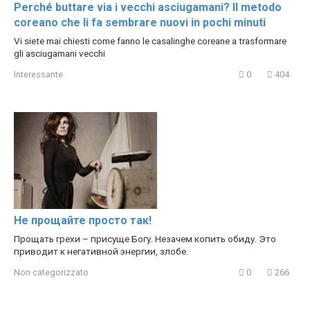
Perché buttare via i vecchi asciugamani? Il metodo
coreano che li fa sembrare nuovi in pochi minuti
Vi siete mai chiesti come fanno le casalinghe coreane a trasformare
gli asciugamani vecchi
Interessante
0
404
Не прощайте просто так!
Прощать грехи – присуще Богу. Незачем копить обиду. Это
приводит к негативной энергии, злобе.
Non categorizzato
0
266