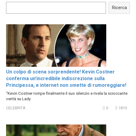
Trying BOLLYWOOD
Shocking illusion - Pretty
Celebrities REAL MAKEUP
celebrities turn ugly!
Ricerca
Hacks
Un colpo di scena sorprendente! Kevin Costner
conferma un’incredibile indiscrezione sulla
Principessa, e internet non smette di rumoreggiare!
“Kevin Costner rompe finalmente il suo silenzio e rivela la scioccante
verità su Lady
CELEBRITÀ
0
1810