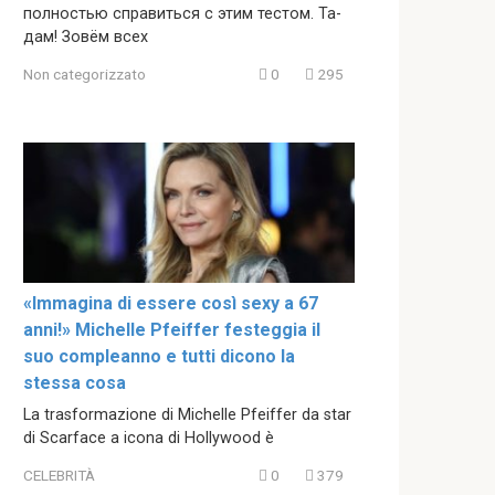
полностью справиться с этим тестом. Та-
дам! Зовём всех
Non categorizzato
0
295
«Immagina di essere così sexy a 67
anni!» Michelle Pfeiffer festeggia il
suo compleanno e tutti dicono la
stessa cosa
La trasformazione di Michelle Pfeiffer da star
di Scarface a icona di Hollywood è
CELEBRITÀ
0
379