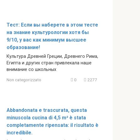
Тест: Если вы наберете в этом тесте
на знание культурологии хотя бы
9/10, у вас как минимум высшее
образование!
Культура Древней Греции, Древнего Рима,
Египта и других стран привлекала наше
внимание со школьных
Non categorizzato
0
2277
Abbandonata e trascurata, questa
minuscola cucina di 4,5 m² è stata
completamente ripensata: il risultato è
incredibile.