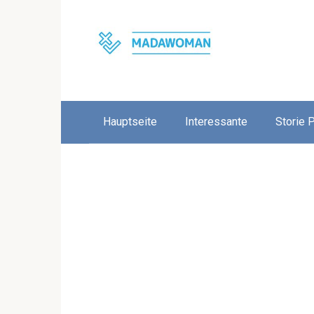
Skip
to
content
Hauptseite
Interessante
Storie 