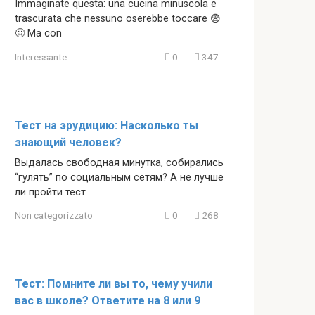
Immaginate questa: una cucina minuscola e
trascurata che nessuno oserebbe toccare 😨
🤢 Ma con
Interessante
0
347
Тест на эрудицию: Насколько ты
знающий человек?
Выдалась свободная минутка, собирались
“гулять” по социальным сетям? А не лучше
ли пройти тест
Non categorizzato
0
268
Тест: Помните ли вы то, чему учили
вас в школе? Ответите на 8 или 9