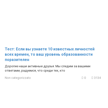
Тест: Если вы узнаете 10 известных личностей
всех времен, то ваш уровень образованности
поразителен
Дорогие наши активные друзья. Мы следим за вашими
ответами, радуемся, что среди тех, кто
Non categorizzato
0
3134