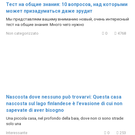
Тест на общие знания: 10 вопросов, над которыми
может призадуматься даже эрудит
Мы представляем вашему вниманию новый, очень интересный
тест на общие знания. Много чего нужно
Non categorizzato
0
4768
Nascosta dove nessuno può trovarvi: Questa casa
nascosta sul lago finlandese è l’evasione di cui non
sapevate di aver bisogno
Una piccola casa, nel profondo della baia, dove non ci sono strade:
solo una
Interessante
0
253