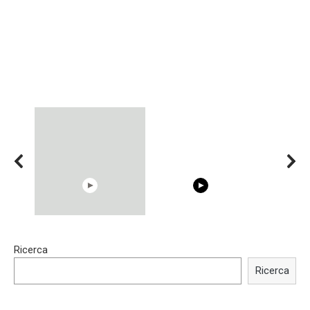
15:40
00:54
Ricerca
Trying BOLLYWOOD
Shocking illusion - Pretty
Celebrities REAL MAKEUP
celebrities turn ugly!
Ricerca
Hacks