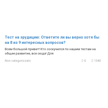
Тест на эрудицию: Ответите ли вы верно хотя бы
на 8 из 9 интересных вопросов?
Всем большой привет! Кто соскучился по нашим тестам на
общее развитие, все сюда! Для
Non categorizzato
0
1540