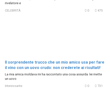
rivelatore e
CELEBRITÀ
0
475
Il sorprendente trucco che un mio amico usa per fare
il vino con un uovo crudo: non crederete ai risultati!
La mia amica moldava mi ha raccontato una cosa assurda: lei mette
un uovo
Interessante
0
731