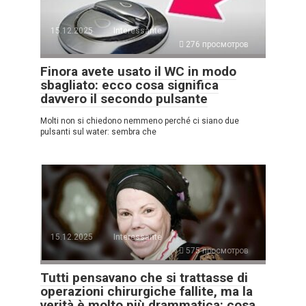
15.12.2025
Interessante
276 просмотров
Finora avete usato il WC in modo
sbagliato: ecco cosa significa
davvero il secondo pulsante
Molti non si chiedono nemmeno perché ci siano due
pulsanti sul water: sembra che
15.12.2025
Interessante
575 просмотров
Tutti pensavano che si trattasse di
operazioni chirurgiche fallite, ma la
verità è molto più drammatica: cosa