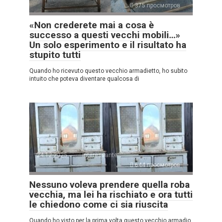
375 просмотров
«Non crederete mai a cosa è
successo a questi vecchi mobili…»
Un solo esperimento e il risultato ha
stupito tutti
Quando ho ricevuto questo vecchio armadietto, ho subito
intuito che poteva diventare qualcosa di
24.12.2025
Interessante
644 просмотров
Nessuno voleva prendere quella roba
vecchia, ma lei ha rischiato e ora tutti
le chiedono come ci sia riuscita
Quando ho visto per la prima volta questo vecchio armadio