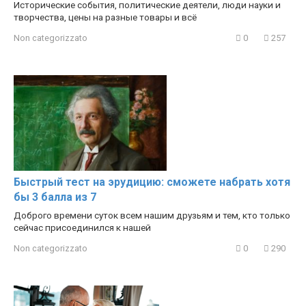
Исторические события, политические деятели, люди науки и
творчества, цены на разные товары и всё
Non categorizzato
0
257
Быстрый тест на эрудицию: сможете набрать хотя
бы 3 балла из 7
Доброго времени суток всем нашим друзьям и тем, кто только
сейчас присоединился к нашей
Non categorizzato
0
290