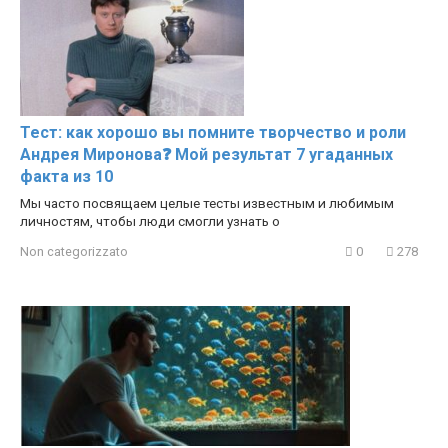
Тест: как хорошо вы помните творчество и роли
Андрея Миронова❓ Мой результат 7 угаданных
факта из 10
Мы часто посвящаем целые тесты известным и любимым
личностям, чтобы люди смогли узнать о
Non categorizzato
0
278