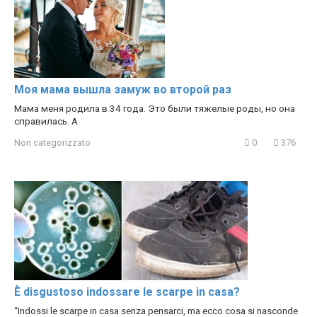
Моя мама вышла замуж во второй раз
Мама меня родила в 34 года. Это были тяжелые роды, но она
справилась. А
Non categorizzato
0
376
È disgustoso indossare le scarpe in casa?
“Indossi le scarpe in casa senza pensarci, ma ecco cosa si nasconde