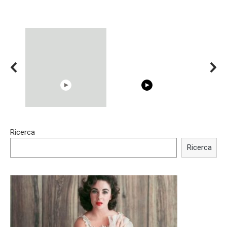
15:40
00:54
Ricerca
Trying BOLLYWOOD
Shocking illusion - Pretty
Celebrities REAL MAKEUP
celebrities turn ugly!
Ricerca
Hacks