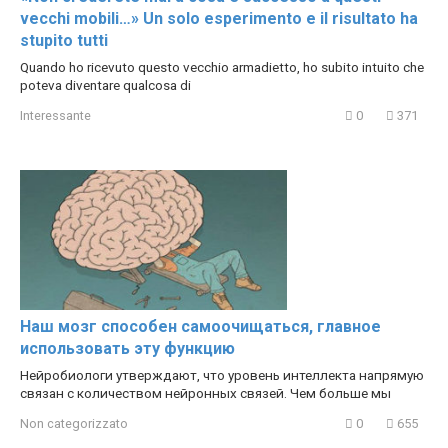
vecchi mobili…» Un solo esperimento e il risultato ha
stupito tutti
Quando ho ricevuto questo vecchio armadietto, ho subito intuito che
poteva diventare qualcosa di
Interessante
0
371
Наш мозг способен самоочищаться, главное
использовать эту функцию
Нейробиологи утверждают, что уровень интеллекта напрямую
связан с количеством нейронных связей. Чем больше мы
Non categorizzato
0
655