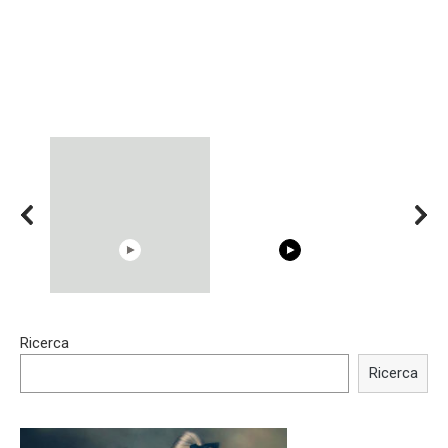
15:40
00:54
Ricerca
Trying BOLLYWOOD
Shocking illusion - Pretty
Celebrities REAL MAKEUP
celebrities turn ugly!
Ricerca
Hacks