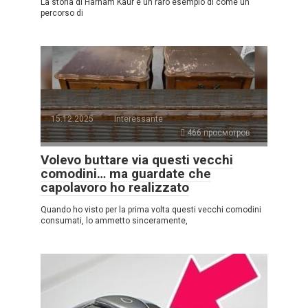
La storia di Harnam Kaur è un raro esempio di come un
percorso di
15.12.2025
Interessante
466 просмотров
Volevo buttare via questi vecchi
comodini… ma guardate che
capolavoro ho realizzato
Quando ho visto per la prima volta questi vecchi comodini
consumati, lo ammetto sinceramente,