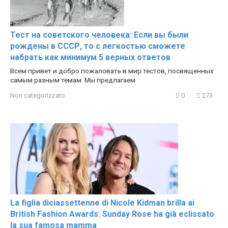
Тест на советского человека: Если вы были
рождены в СССР, то с легкостью сможете
набрать как минимум 5 верных ответов
Всем привет и добро пожаловать в мир тестов, посвященных
самым разным темам. Мы предлагаем
Non categorizzato
0
273
La figlia diciassettenne di Nicole Kidman brilla ai
British Fashion Awards: Sunday Rose ha già eclissato
la sua famosa mamma