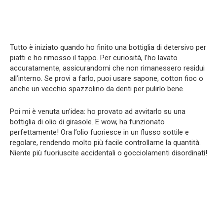
Tutto è iniziato quando ho finito una bottiglia di detersivo per
piatti e ho rimosso il tappo. Per curiosità, l’ho lavato
accuratamente, assicurandomi che non rimanessero residui
all’interno. Se provi a farlo, puoi usare sapone, cotton fioc o
anche un vecchio spazzolino da denti per pulirlo bene.
Poi mi è venuta un’idea: ho provato ad avvitarlo su una
bottiglia di olio di girasole. E wow, ha funzionato
perfettamente! Ora l’olio fuoriesce in un flusso sottile e
regolare, rendendo molto più facile controllarne la quantità.
Niente più fuoriuscite accidentali o gocciolamenti disordinati!