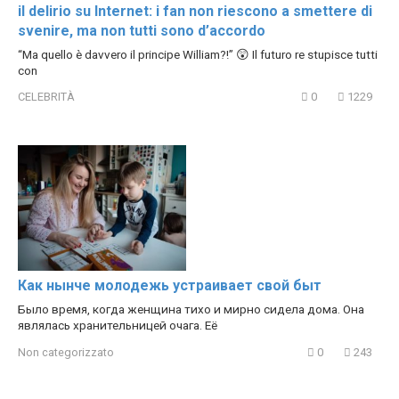
il delirio su Internet: i fan non riescono a smettere di
svenire, ma non tutti sono d’accordo
“Ma quello è davvero il principe William?!” 😲 Il futuro re stupisce tutti
con
CELEBRITÀ
0
1229
Как нынче молодежь устраивает свой быт
Было время, когда женщина тихо и мирно сидела дома. Она
являлась хранительницей очага. Её
Non categorizzato
0
243