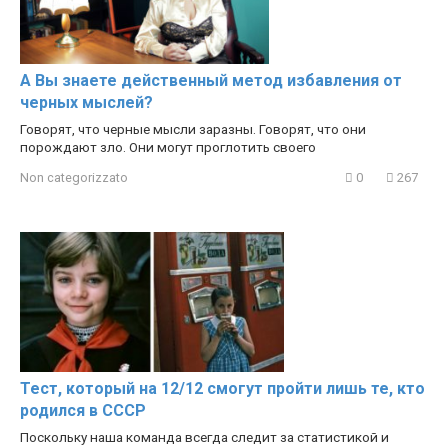
А Вы знаете действенный метод избавления от
черных мыслей?
Говорят, что черные мысли заразны. Говорят, что они
порождают зло. Они могут проглотить своего
Non categorizzato
0
267
Тест, который на 12/12 смогут пройти лишь те, кто
родился в СССР
Поскольку наша команда всегда следит за статистикой и