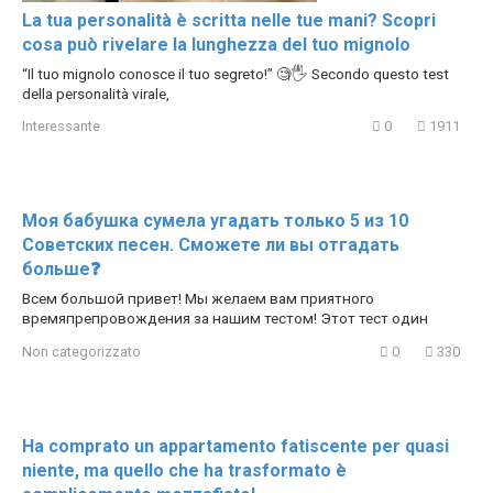
La tua personalità è scritta nelle tue mani? Scopri
cosa può rivelare la lunghezza del tuo mignolo
“Il tuo mignolo conosce il tuo segreto!” 🧐🖐 Secondo questo test
della personalità virale,
Interessante
0
1911
Моя бабушка сумела угадать только 5 из 10
Советских песен. Сможете ли вы отгадать
больше❓
Всем большой привет! Мы желаем вам приятного
времяпрепровождения за нашим тестом! Этот тест один
Non categorizzato
0
330
Ha comprato un appartamento fatiscente per quasi
niente, ma quello che ha trasformato è