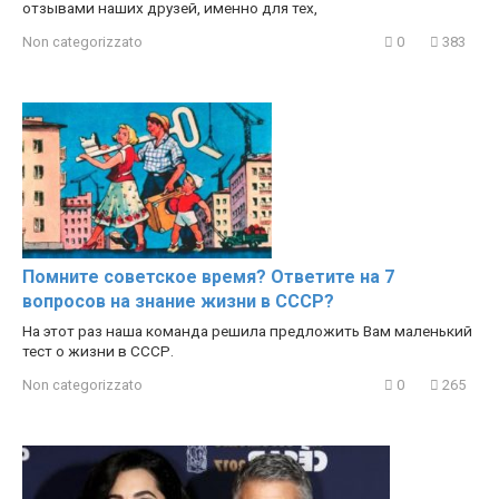
отзывами наших друзей, именно для тех,
Non categorizzato
0
383
Помните советское время? Ответите на 7
вопросов на знание жизни в СССР?
На этот раз наша команда решила предложить Вам маленький
тест о жизни в СССР.
Non categorizzato
0
265