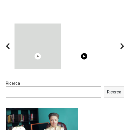
15:40
00:54
Ricerca
Trying BOLLYWOOD
Shocking illusion - Pretty
Celebrities REAL MAKEUP
celebrities turn ugly!
Ricerca
Hacks