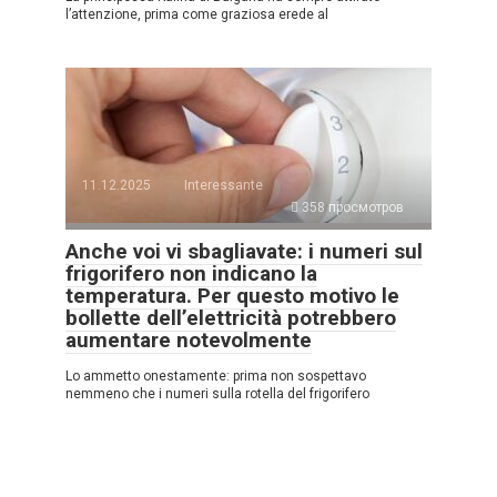
l’attenzione, prima come graziosa erede al
11.12.2025
Interessante
358 просмотров
Anche voi vi sbagliavate: i numeri sul
frigorifero non indicano la
temperatura. Per questo motivo le
bollette dell’elettricità potrebbero
aumentare notevolmente
Lo ammetto onestamente: prima non sospettavo
nemmeno che i numeri sulla rotella del frigorifero