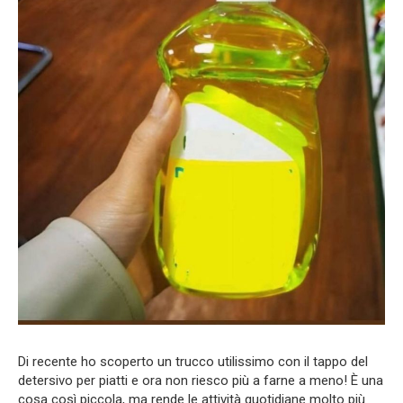
Di recente ho scoperto un trucco utilissimo con il tappo del
detersivo per piatti e ora non riesco più a farne a meno! È una
cosa così piccola, ma rende le attività quotidiane molto più